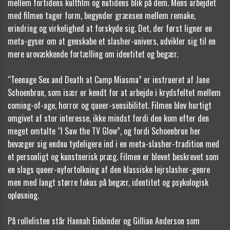
mellem fortidens kultfilm og nutidens blik på dem. Mens arbejdet
med filmen tager form, begynder grænsen mellem remake,
erindring og virkelighed at forskyde sig. Det, der først ligner en
meta-gyser om at genskabe et slasher-univers, udvikler sig til en
mere urovækkende fortælling om identitet og begær.
“Teenage Sex and Death at Camp Miasma” er instrueret af Jane
Schoenbrun, som især er kendt for at arbejde i krydsfeltet mellem
coming-of-age, horror og queer-sensibilitet. Filmen blev hurtigt
omgivet af stor interesse, ikke mindst fordi den kom efter den
meget omtalte “I Saw the TV Glow”, og fordi Schoenbrun her
bevæger sig endnu tydeligere ind i en meta-slasher-tradition med
et personligt og kunstnerisk præg. Filmen er blevet beskrevet som
en slags queer-nyfortolkning af den klassiske lejrslasher-genre
men med langt større fokus på begær, identitet og psykologisk
opløsning.
På rollelisten står Hannah Einbinder og Gillian Anderson som