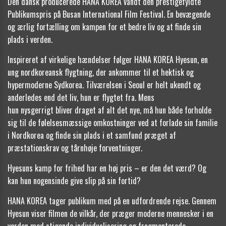
Den dansk producerede HANA KOREA vandt den prestigefyldte
Publikumspris på Busan International Film Festival. En bevægende
og ærlig fortælling om kampen for et bedre liv og at finde sin
plads i verden.
Inspireret af virkelige hændelser følger HANA KOREA Hyesun, en
ung nordkoreansk flygtning, der ankommer til et hektisk og
hypermoderne Sydkorea. Tilværelsen i Seoul er helt ukendt og
anderledes end det liv, hun er flygtet fra. Mens
hun nysgerrigt bliver draget af alt det nye, må hun både forholde
sig til de følelsesmæssige omkostninger ved at forlade sin familie
i Nordkorea og finde sin plads i et samfund præget af
præstationskrav og tårnhøje forventninger.
Hyesuns kamp for frihed har en høj pris – er den det værd? Og
kan hun nogensinde give slip på sin fortid?
HANA KOREA tager publikum med på en udfordrende rejse. Gennem
Hyesun viser filmen de vilkår, der præger moderne mennesker i en
verden med stigende individualisering og fragmenterede