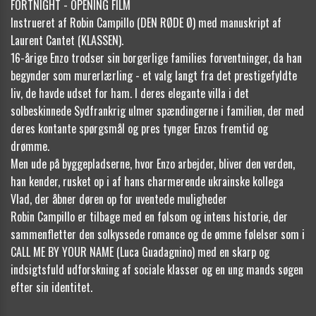
FORTNIGHT - OPENING FILM
Instrueret af Robin Campillo (DEN RØDE Ø) med manuskript af
Laurent Cantet (KLASSEN).
16-årige Enzo trodser sin borgerlige families forventninger, da han
begynder som murerlærling - et valg langt fra det prestigefyldte
liv, de havde udset for ham. I deres elegante villa i det
solbeskinnede Sydfrankrig ulmer spændingerne i familien, der med
deres kontante spørgsmål og pres tynger Enzos fremtid og
drømme.
Men ude på byggepladserne, hvor Enzo arbejder, bliver den verden,
han kender, rusket op i af hans charmerende ukrainske kollega
Vlad, der åbner døren op for uventede muligheder
Robin Campillo er tilbage med en følsom og intens historie, der
sammenfletter den solkyssede romance og de ømme følelser som i
CALL ME BY YOUR NAME (Luca Guadagnino) med en skarp og
indsigtsfuld udforskning af sociale klasser og en ung mands søgen
efter sin identitet.