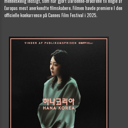
menneskelig indsigt, som har gjort Dardenne-brødrene til nogle af
Europas mest anerkendte filmskabere. Filmen havde premiere I den
officielle konkurrence på Cannes Film Festival i 2025.