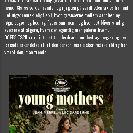
Tobias. I årevis har de begge været i et forhold med den samme
mand. Claras verden ramler og i jagten på sandheden vikles hun ind
i et uigennemskueligt spil, hvor grænserne mellem sandhed og
løgn, begær og bedrag flyder sammen - og hvor det bliver stadig
sværere at afgøre, hvem der egentlig manipulerer hvem.
DOBBELTSPIL er et intenst thrillerdrama om bedrag, begær og den
isnende erkendelse af, at den person, man elsker, måske aldrig har
været den, man troede...