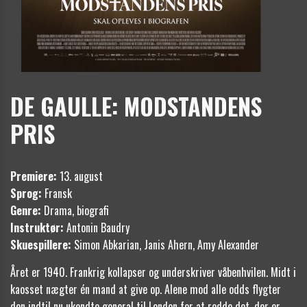
DE GAULLE: MODSTANDENS
PRIS
Premiere:
13. august
Sprog:
Fransk
Genre:
Drama, biografi
Instruktør:
Antonin Baudry
Skuespillere:
Simon Abkarian, Janis Ahern, Amy Alexander
Året er 1940. Frankrig kollapser og underskriver våbenhvilen. Midt i
kaosset nægter én mand at give op. Alene mod alle odds flygter
den indtil nu ukendte general til London for at redde det, der er