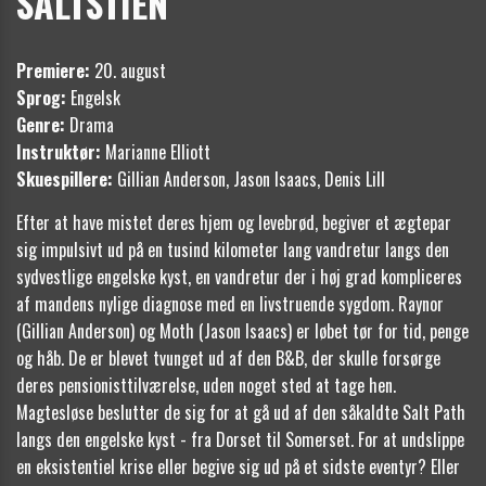
SALTSTIEN
Premiere:
20. august
Sprog:
Engelsk
Genre:
Drama
Instruktør:
​
Marianne Elliott
Skuespillere:
Gillian Anderson, Jason Isaacs, Denis Lill
Efter at have mistet deres hjem og levebrød, begiver et ægtepar
sig impulsivt ud på en tusind kilometer lang vandretur langs den
sydvestlige engelske kyst, en vandretur der i høj grad kompliceres
af mandens nylige diagnose med en livstruende sygdom. Raynor
(Gillian Anderson) og Moth (Jason Isaacs) er løbet tør for tid, penge
og håb. De er blevet tvunget ud af den B&B, der skulle forsørge
deres pensionisttilværelse, uden noget sted at tage hen.
Magtesløse beslutter de sig for at gå ud af den såkaldte Salt Path
langs den engelske kyst - fra Dorset til Somerset. For at undslippe
en eksistentiel krise eller begive sig ud på et sidste eventyr? Eller