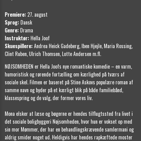
Premiere:
27. august
Sprog:
Dansk
Genre:
Drama
Instruktør:
Hella Joof
Skuespillere:
Andrea Heick Gadeberg, Iben Hjejle, Maria Rossing,
Clint Ruben, Ulrich Thomsen, Lotte Andersen m.fl.
NØJSOMHEDEN er Hella Joofs nye romantiske komedie – en varm,
humoristisk og rørende fortælling om kærlighed på tværs af
sociale skel. Filmen er baseret på Stine Askovs populære roman af
samme navn og byder på et kærligt blik på både familiebånd,
klassespring og de valg, der former vores liv.
Mona elsker at læse og bøgerne er hendes tilflugtssted fra livet i
det sociale boligbyggeri Nøjsomheden, hvor hun er vokset op med
sin mor Mømmer, der har en behandlingskrævende samlermani og
aldrig smider noget ud. Heldigvis har hendes rapkæftede moster