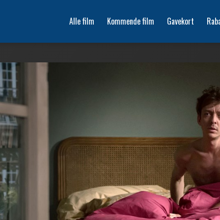
Alle film
Kommende film
Gavekort
Rab