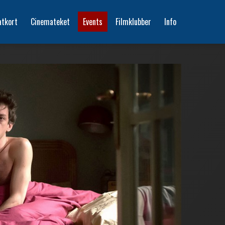
atkort
Cinemateket
Events
Filmklubber
Info