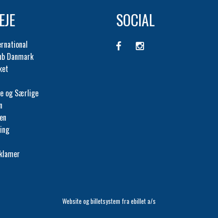
EJE
SOCIAL
ernational
lub Danmark
ket
e og Særlige
n
fen
ing
eklamer
Website og billetsystem fra ebillet a/s