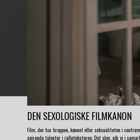
DEN SEXOLOGISKE FILMKANON
Film, der har kroppen, kønnet eller seksualiteten i cent
spirende talenter i rulleteksterne. Det sker, når vi i sam