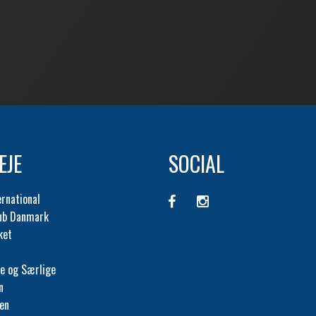
EJE
SOCIAL
ernational
lub Danmark
ket
e og Særlige
n
fen