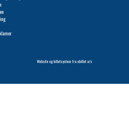
n
fen
ing
eklamer
Website og billetsystem fra ebillet a/s