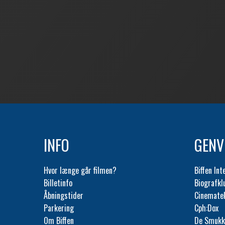
INFO
GENV
Hvor længe går filmen?
Biffen Int
Billetinfo
Biografk
Åbningstider
Cinemate
Parkering
Cph:Dox
Om Biffen
De Smukk