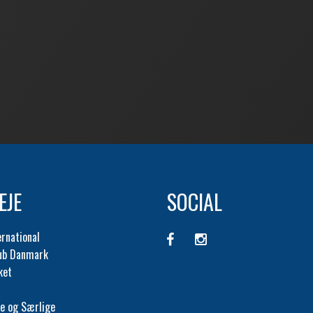
EJE
SOCIAL
ernational
lub Danmark
ket
e og Særlige