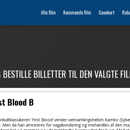
Alle film
Kommende film
Gavekort
Rab