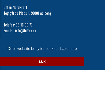
Biffen Nordkraft
Teglgårds Plads 1, 9000 Aalborg
Telefon:
98 16 99 77
Email:
info@biffen.eu
Cookie- og privatlivspolitik
Dette website benytter cookies.
Læs mere
Website og billetsystem fra ebillet a/s
LUK