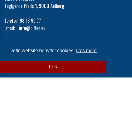
Teglgårds Plads 1, 9000 Aalborg
Telefon:
98 16 99 77
Email:
info@biffen.eu
Cookie- og privatlivspolitik
Dette website benytter cookies.
Læs mere
Website og billetsystem fra ebillet a/s
LUK